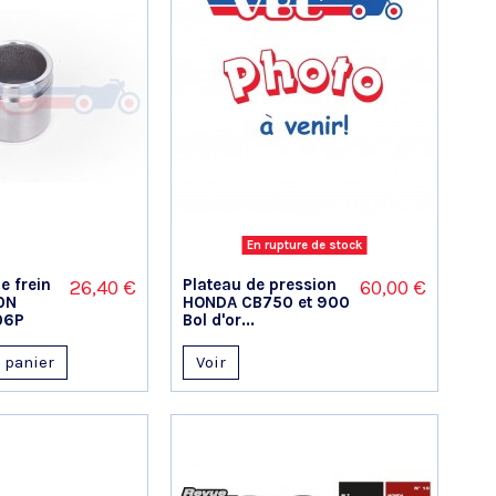
En rupture de stock
de frein
Plateau de pression
26,40 €
60,00 €
0N
HONDA CB750 et 900
06P
Bol d'or...
 panier
Voir