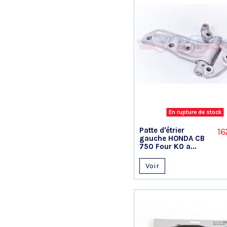
En rupture de stock
Patte d'étrier
16
gauche HONDA CB
750 Four K0 a...
Voir