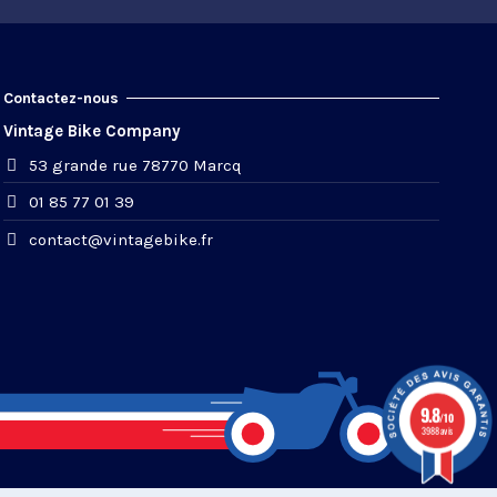
Contactez-nous
Vintage Bike Company
53 grande rue 78770 Marcq
01 85 77 01 39
contact@vintagebike.fr
9.8
/10
3988 avis