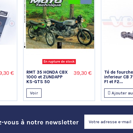
En rupture de stock
RMT 35 HONDA CBX
Té de fourche
9,30 €
39,30 €
1000 et ZUNDAPP
inferieur CB 
KS-GTS 50
F1 et F2...
Voir
Ajouter au
z-vous à notre newsletter