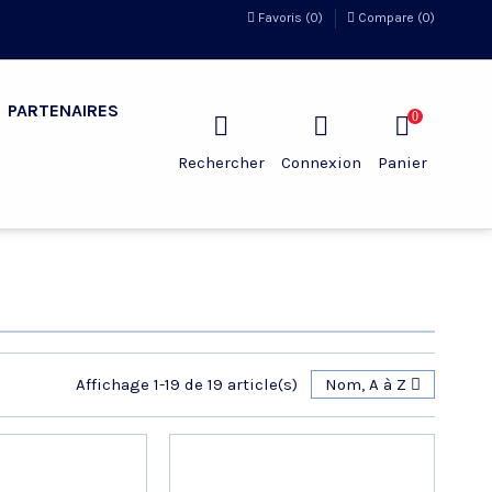
Favoris (
0
)
Compare (
0
)
PARTENAIRES
0
Rechercher
Connexion
Panier
Affichage 1-19 de 19 article(s)
Nom, A à Z