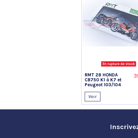
En rupture de stock
RMT 28 HONDA
3
CB750 K1 à K7 et
Peugeot 103/104
Voir
Inscrive