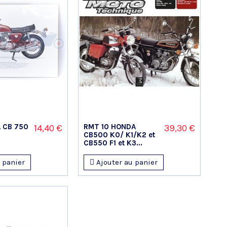
 CB 750
RMT 10 HONDA
14,40 €
39,30 €
CB500 K0/ K1/K2 et
CB550 F1 et K3...
 panier
Ajouter au panier