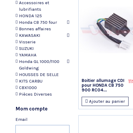
Accessoires et
lubrifiants
HONDA 125
Honda CB 750 four
Bonnes affaires
KAWASAKI
Visserie
SUZUKI
YAMAHA
Honda GL 1000/1100
Goldwing
HOUSSES DE SELLE
Boitier allumage CDI
11
KITS CARBU
pour HONDA CB 750
CBX1000
900 RC04...
Pièces Diverses
Ajouter au panier
Mom compte
Email