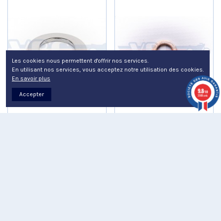
Les cookies nous permettent d'offrir nos services.
En utilisant nos services, vous acceptez notre utilisation des cookies.
En savoir plus
9.8
/10
Accepter
3988 avis
Rondelle chromée de
Rondelle joint cuivre de
3,60 €
3,60 €
colonne de direction...
plongeur de fourche...
Ajouter au panier
Ajouter au panier