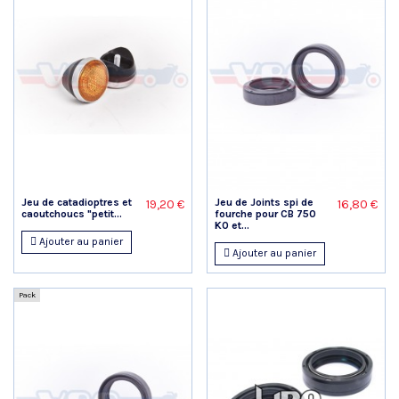
Jeu de catadioptres et
Jeu de Joints spi de
19,20 €
16,80 €
caoutchoucs "petit...
fourche pour CB 750
K0 et...
Ajouter au panier
Ajouter au panier
Pack