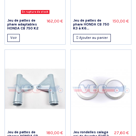
En rupture de stock
Jeu de pattes de
Jeu de pattes de
162,00 €
150,00 €
phare adaptables
phare HONDA CB 750
HONDA CB 750 K2
K3 à K6...
Voir
Ajouter au panier
Jeu de pattes de
Jeu rondelles calage
180,00 €
27,60 €
phares HONDA CB
spi de fourche 51452-