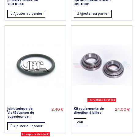
750 K1 K0
319-010P
Ajouter au panier
Ajouter au panier
En rupture de stock
joint torique de
Kit roulements de
2,40 €
24,00 €
Vis/Bouchon de
direction à billes
superieur de...
Voir
Ajouter au panier
En rupture de stock