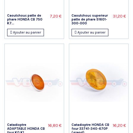
Caoutchouc patte de
Caoutchouc superieur
7,20 €
31,20 €
phare HONDA CB 750
patte de phare 51601-
K7...
300-000
Ajouter au panier
Ajouter au panier
Catadioptre
Catadioptre HONDA CB
16,80 €
16,20 €
ADAPTABLE HONDA CB
four 33741-340-670P
four K0 K1...
(grand)