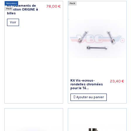
Nouveau
Pack
Kit roulements de
78,00 €
Pack
direction ORIGINE à
billes
Voir
Kit Vis-ecrous-
23,40 €
rondelles chromées
pour le Té...
Ajouter au panier