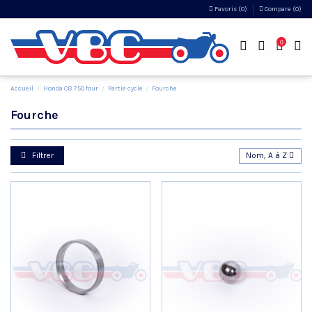
Favoris (
0
)
Compare (
0
)
0
Accueil
Honda CB 750 four
Partie cycle
Fourche
Fourche
Filtrer
Nom, A à Z