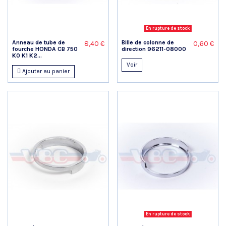
En rupture de stock
Anneau de tube de
Bille de colonne de
8,40 €
0,60 €
fourche HONDA CB 750
direction 96211-08000
K0 K1 K2...
Voir
Ajouter au panier
En rupture de stock