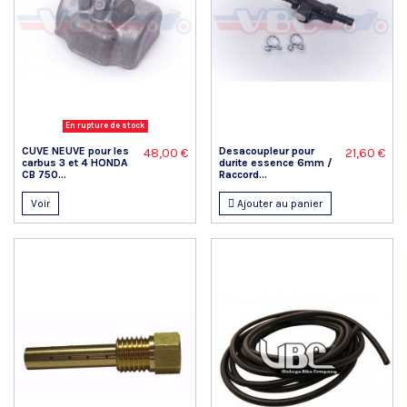
En rupture de stock
CUVE NEUVE pour les
Desacoupleur pour
48,00 €
21,60 €
carbus 3 et 4 HONDA
durite essence 6mm /
CB 750...
Raccord...
Voir
Ajouter au panier