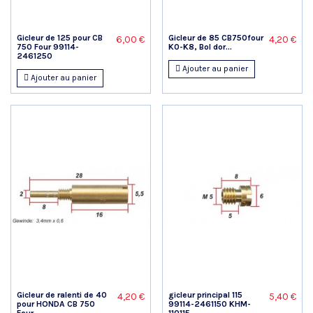
Gicleur de 125 pour CB
Gicleur de 85 CB750four
6,00 €
4,20 €
750 Four 99114-
K0-K8, Bol dor...
2461250
Ajouter au panier
Ajouter au panier
Gicleur de ralenti de 40
gicleur principal 115
4,20 €
5,40 €
pour HONDA CB 750
99114-2461150 KHM-
Four...
110115