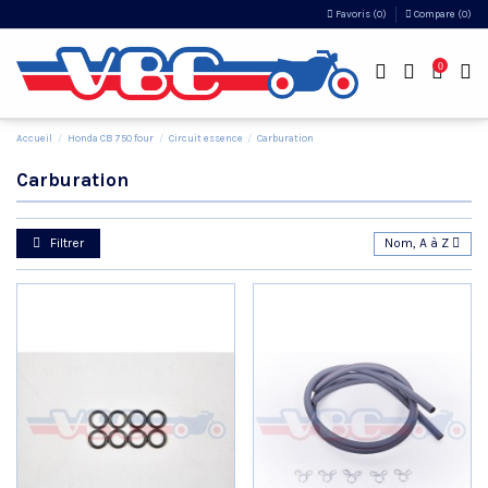
Favoris (
0
)
Compare (
0
)
0
Accueil
Honda CB 750 four
Circuit essence
Carburation
Carburation
Filtrer
Nom, A à Z