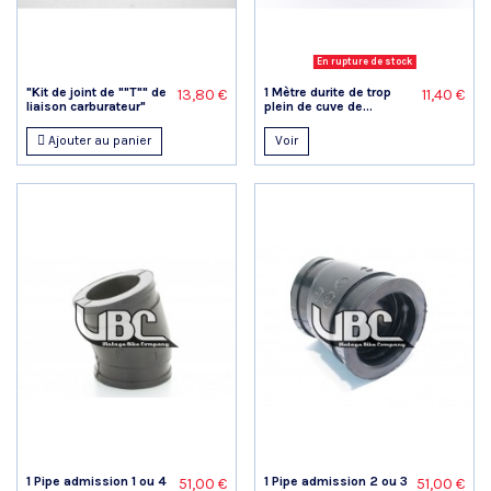
En rupture de stock
"Kit de joint de ""T"" de
1 Mètre durite de trop
13,80 €
11,40 €
liaison carburateur"
plein de cuve de...
Ajouter au panier
Voir
1 Pipe admission 1 ou 4
1 Pipe admission 2 ou 3
51,00 €
51,00 €