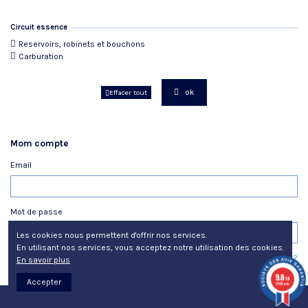
Circuit essence
Reservoirs, robinets et bouchons
Carburation
ok
Effacer tout
Mom compte
Email
Mot de passe
Les cookies nous permettent d'offrir nos services.
En utilisant nos services, vous acceptez notre utilisation des cookies.
Mot de passe oublié ?
En savoir plus
Mot de passe oublié ?
9.8
/10
Accepter
3988 avis