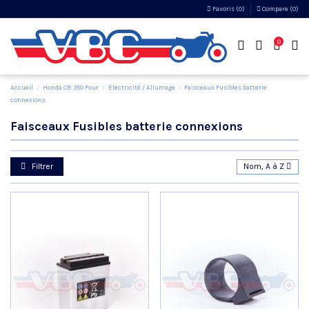
Favoris (
0
)
Compare (
0
)
0
Accueil
Honda CB 350 Four
Electricité / Allumage
Faisceaux Fusibles batterie
connexions
Faisceaux Fusibles batterie connexions
Filtrer
Nom, A à Z