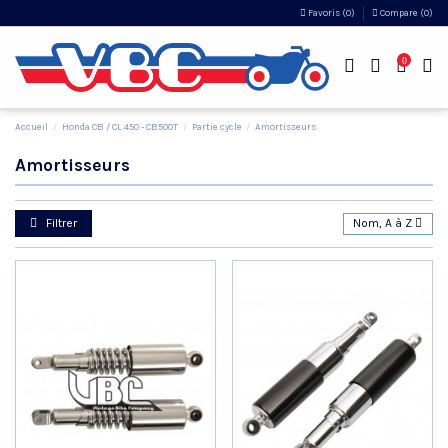
Favoris (
0
)
Compare (
0
)
0
Accueil
Honda CB / CL 450 - CB500T
Partie cycle
Amortisseurs
Amortisseurs
Filtrer
Nom, A à Z