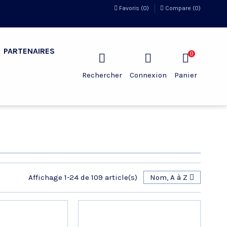
Favoris (
0
)
Compare (
0
)
PARTENAIRES
0
Rechercher
Connexion
Panier
Affichage 1-24 de 109 article(s)
Nom, A à Z