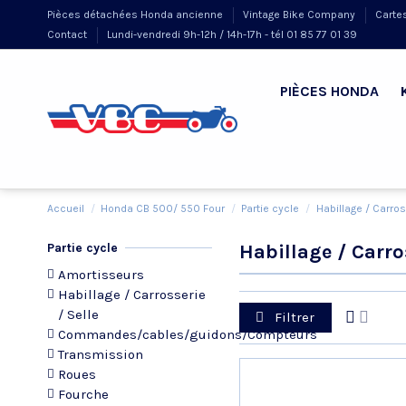
Pièces détachées Honda ancienne
Vintage Bike Company
Carte
Contact
Lundi-vendredi 9h-12h / 14h-17h - tél 01 85 77 01 39
PIÈCES HONDA
Accueil
Honda CB 500/ 550 Four
Partie cycle
Habillage / Carros
Partie cycle
Habillage / Carros
Amortisseurs
Habillage / Carrosserie
/ Selle
Filtrer
Commandes/cables/guidons/Compteurs
Transmission
Roues
Fourche