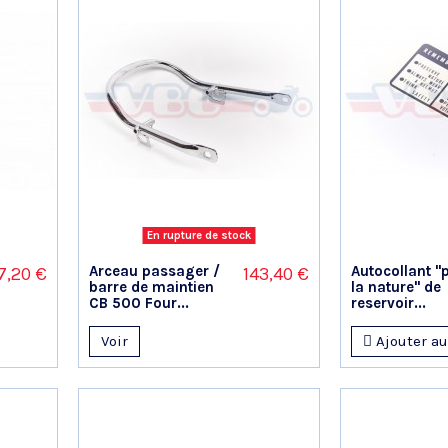
En rupture de stock
Arceau passager /
Autocollant "
7,20 €
143,40 €
barre de maintien
la nature" de
CB 500 Four...
reservoir...
Voir
Ajouter au