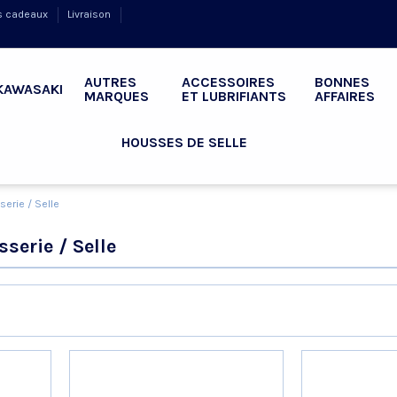
s cadeaux
Livraison
AUTRES
ACCESSOIRES
BONNES
KAWASAKI
MARQUES
ET LUBRIFIANTS
AFFAIRES
HOUSSES DE SELLE
serie / Selle
serie / Selle