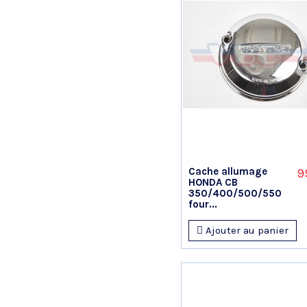
Cache allumage
9
HONDA CB
350/400/500/550
four...
Ajouter au panier