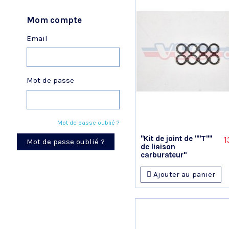
Mom compte
Email
Mot de passe
Mot de passe oublié ?
"Kit de joint de ""T""
1
Mot de passe oublié ?
de liaison
carburateur"
Ajouter au panier