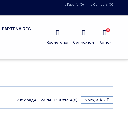
Favoris (
0
)
Compare (
0
)
PARTENAIRES
0
Rechercher
Connexion
Panier
Affichage 1-24 de 114 article(s)
Nom, A à Z