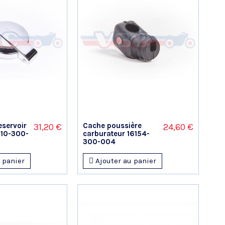
eservoir
Cache poussière
31,20 €
24,60 €
510-300-
carburateur 16154-
300-004
 panier
Ajouter au panier