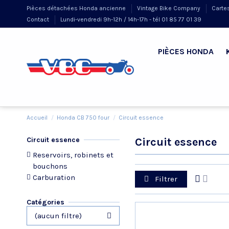
Pièces détachées Honda ancienne
Vintage Bike Company
Carte
Contact
Lundi-vendredi 9h-12h / 14h-17h - tél 01 85 77 01 39
PIÈCES HONDA
Accueil
Honda CB 750 four
Circuit essence
Circuit essence
Circuit essence
Reservoirs, robinets et
bouchons
Carburation
Filtrer
Catégories
(aucun filtre)