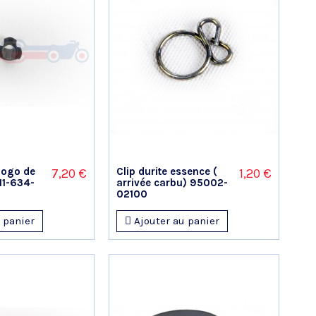
 logo de
Clip durite essence (
7,20 €
1,20 €
11-634-
arrivée carbu) 95002-
02100
 panier
Ajouter au panier