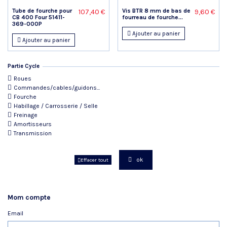
Tube de fourche pour
Vis BTR 8 mm de bas de
107,40 €
9,60 €
CB 400 Four 51411-
fourreau de fourche...
369-000P
Ajouter au panier
Ajouter au panier
Partie Cycle
Roues
Commandes/cables/guidons...
Fourche
Habillage / Carrosserie / Selle
Freinage
Amortisseurs
Transmission
ok
Effacer tout
Mom compte
Email