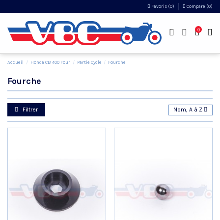
Favoris (
0
)
Compare (
0
)
0
Accueil
Honda CB 400 Four
Partie Cycle
Fourche
Fourche
Filtrer
Nom, A à Z