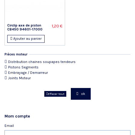
Circlip axe de piston
1,20 €
CB450 94601-17000
Ajouter au panier
Pièces moteur
Distribution chaines soupapes tendeurs
Pistons Segments
Embrayage / Demarreur
Joints Moteur
ok
Effacer tout
Mom compte
Email