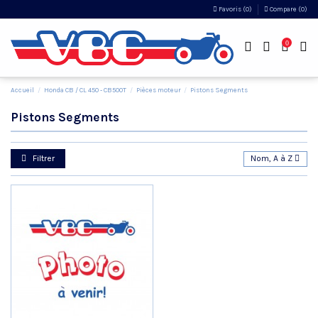
Favoris (
0
)
Compare (
0
)
0
Accueil
Honda CB / CL 450 - CB500T
Pièces moteur
Pistons Segments
Pistons Segments
Filtrer
Nom, A à Z