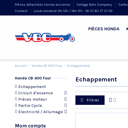
Pièces détachées Honda ancienne
Vintage Bike Company
Carte
Contact
Lundi-vendredi 9h-12h / 14h-17h - tél 01 85 77 01 39
PIÈCES HONDA
Accueil
Honda CB 400 Four
Echappement
Honda CB 400 Four
Echappement
Echappement
Circuit d'essence
Pièces moteur
Filtrer
Partie Cycle
Electricité / Allumage
Mom compte