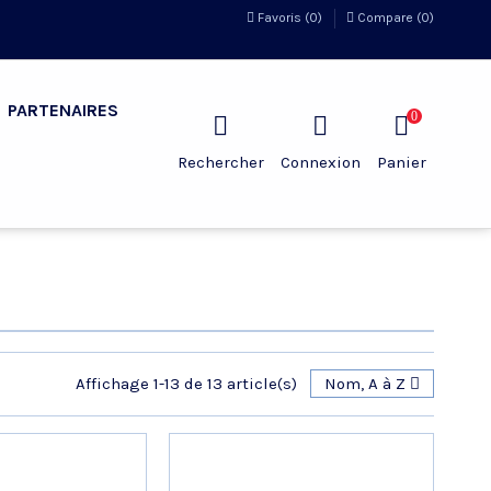
Favoris (
0
)
Compare (
0
)
PARTENAIRES
0
Rechercher
Connexion
Panier
Affichage 1-13 de 13 article(s)
Nom, A à Z