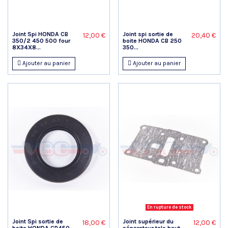
Joint Spi HONDA CB
Joint spi sortie de
12,00 €
20,40 €
350/2 450 500 four
boite HONDA CB 250
8X34X8...
350...
Ajouter au panier
Ajouter au panier
En rupture de stock
Joint Spi sortie de
Joint supérieur du
18,00 €
12,00 €
boite HONDA CB450
séparateur tole haut