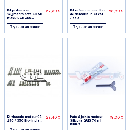
Kit piston axe
Kit refection roue libre
57,60 €
58,80 €
segments cote +0.50
de demarreur CB 250
HONDA CB 350...
/ 350
Ajouter au panier
Ajouter au panier
Kt visserie moteur CB
Pate à joints moteur
23,40 €
18,00 €
250 / 350 Bicylindre...
Silicone GRIS 70 ml
DIRKO
Ajouter au panier