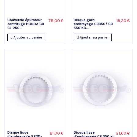
Couvercle épurateur
Disque garni
78,00 €
19,20 €
centrifuge HONDA CB
embrayage CB350/ CB
CL 250...
550 K3...
Ajouter au panier
Ajouter au panier
Disque lisse
Disque lisse
21,00 €
21,60 €
d'embrayage 22311-
d'embrayage CB 350 et