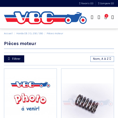
Favoris (
0
)
Compare (
0
)
0
Accueil
Honda CB / CL 250 / 350
Pièces moteur
Pièces moteur
Filtrer
Nom, A à Z