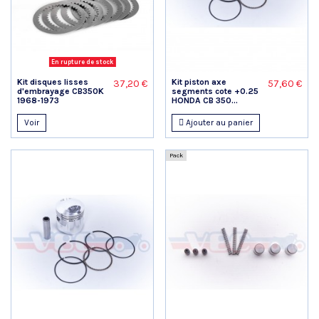
En rupture de stock
Kit disques lisses
Kit piston axe
37,20 €
57,60 €
d'embrayage CB350K
segments cote +0.25
1968-1973
HONDA CB 350...
Voir
Ajouter au panier
Pack