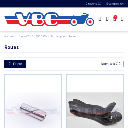
Favoris (
0
)
Compare (
0
)
0
Accueil
Honda CB / CL 250 / 350
Partie cycle
Roues
Roues
Filtrer
Nom, A à Z