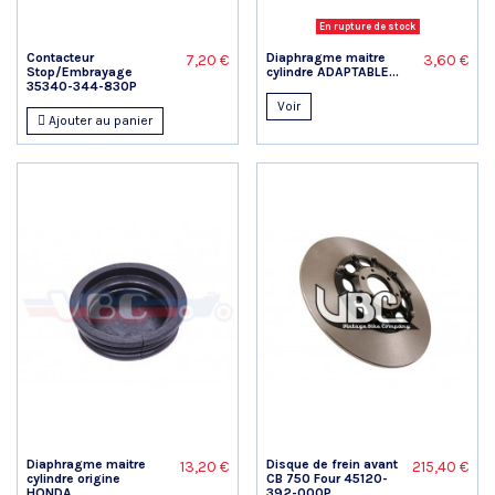
En rupture de stock
Contacteur
Diaphragme maitre
7,20 €
3,60 €
Stop/Embrayage
cylindre ADAPTABLE...
35340-344-830P
Voir
Ajouter au panier
Diaphragme maitre
Disque de frein avant
13,20 €
215,40 €
cylindre origine
CB 750 Four 45120-
HONDA...
392-000P