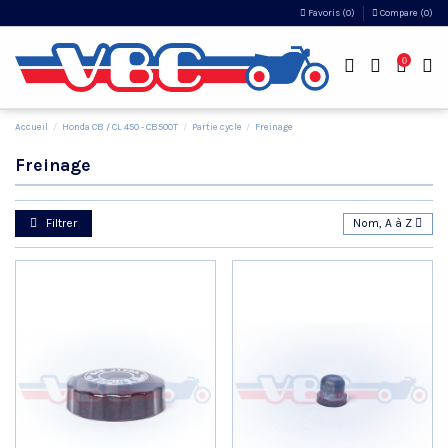
Favoris (
0
)
Compare (
0
)
0
Accueil
Honda CB / CL 450 - CB500T
Partie cycle
Freinage
Freinage
Filtrer
Nom, A à Z