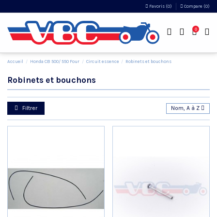
Favoris (
0
)
Compare (
0
)
0
Accueil
Honda CB 500/ 550 Four
Circuit essence
Robinets et bouchons
Robinets et bouchons
Filtrer
Nom, A à Z