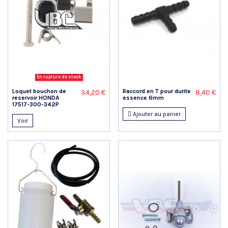
En rupture de stock
Loquet bouchon de
Raccord en T pour durite
34,20 €
8,40 €
reservoir HONDA
essence 6mm
17517-300-342P
Ajouter au panier
Voir