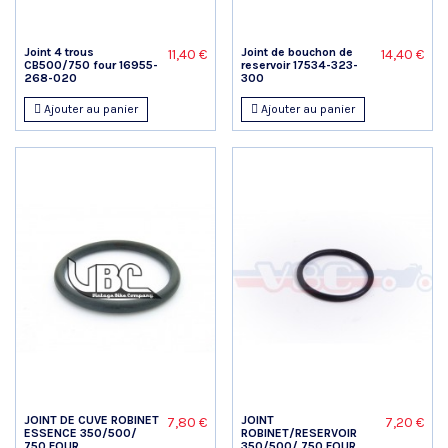
Joint 4 trous
Joint de bouchon de
11,40 €
14,40 €
CB500/750 four 16955-
reservoir 17534-323-
268-020
300
Ajouter au panier
Ajouter au panier
JOINT DE CUVE ROBINET
JOINT
7,80 €
7,20 €
ESSENCE 350/500/
ROBINET/RESERVOIR
750 FOUR...
350/500/ 750 FOUR...