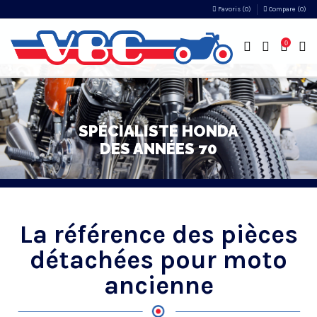
Favoris (
0
)
Compare (
0
)
0
La référence des pièces
détachées pour moto
ancienne