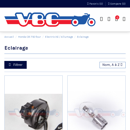
Favoris (
0
)
Compare (
0
)
0
Accueil
Honda CB 750 four
Electricité / Allumage
Eclairage
Eclairage
Filtrer
Nom, A à Z