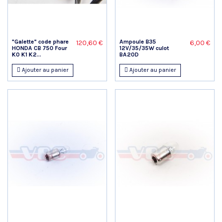
"Galette" code phare
Ampoule B35
120,60 €
6,00 €
HONDA CB 750 Four
12V/35/35W culot
K0 K1 K2...
BA20D
Ajouter au panier
Ajouter au panier