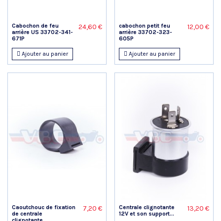
Cabochon de feu
cabochon petit feu
24,60 €
12,00 €
arrière US 33702-341-
arrière 33702-323-
671P
605P
Ajouter au panier
Ajouter au panier
Caoutchouc de fixation
Centrale clignotante
7,20 €
13,20 €
de centrale
12V et son support...
clignotante...