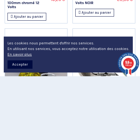
100mm chromé 12
Volts NOIR
Volts
Ajouter au panier
Ajouter au panier
Les cookies nous permettent d'offrir nos services.
En utilisant nos services, vous acceptez notre utilisation des cookies.
En savoir plus
9.8
/10
Accepter
3988 avis
Optique de phare
Optique phare HONDA
144,00 €
39,00 €
Jaune Marchal
CB 750 500 Four
HONDA 750 500 Four
33120-371-612P
Ajouter au panier
Ajouter au panier