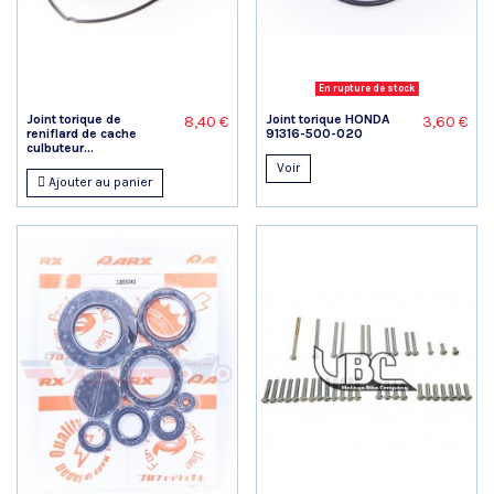
En rupture de stock
Joint torique de
Joint torique HONDA
8,40 €
3,60 €
reniflard de cache
91316-500-020
culbuteur...
Voir
Ajouter au panier