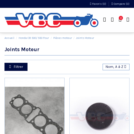
Favoris (
0
)
Compare (
0
)
0
Accueil
Honda CB 500/ 550 Four
Pièces moteur
Joints Moteur
Joints Moteur
Filtrer
Nom, A à Z