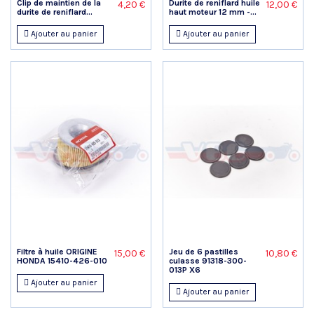
Clip de maintien de la
Durite de reniflard huile
4,20 €
12,00 €
durite de reniflard...
haut moteur 12 mm -...
Ajouter au panier
Ajouter au panier
Filtre à huile ORIGINE
Jeu de 6 pastilles
15,00 €
10,80 €
HONDA 15410-426-010
culasse 91318-300-
013P X6
Ajouter au panier
Ajouter au panier