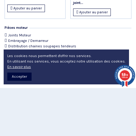
joint...
Ajouter au panier
Ajouter au panier
Pièces moteur
Joints Moteur
Embrayage / Demarreur
Distribution chaines soupapes tendeurs
Pistons Segments
Les cookies nous permettent d'offrir nos services.
En utilisant nos services, vous acceptez notre utilisation des cookies.
En savoir plus
ok
Effacer tout
9.8
/10
Accepter
3988 avis
Mom compte
Email
Mot de passe