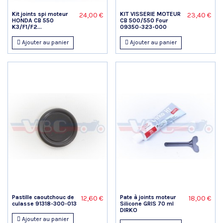
Kit joints spi moteur
KIT VISSERIE MOTEUR
24,00 €
23,40 €
HONDA CB 550
CB 500/550 Four
K3/F1/F2...
09350-323-000
Ajouter au panier
Ajouter au panier
Pastille caoutchouc de
Pate à joints moteur
12,60 €
18,00 €
culasse 91318-300-013
Silicone GRIS 70 ml
DIRKO
Ajouter au panier