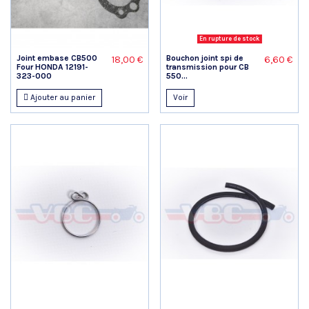
En rupture de stock
Joint embase CB500
Bouchon joint spi de
18,00 €
6,60 €
Four HONDA 12191-
transmission pour CB
323-000
550...
Ajouter au panier
Voir