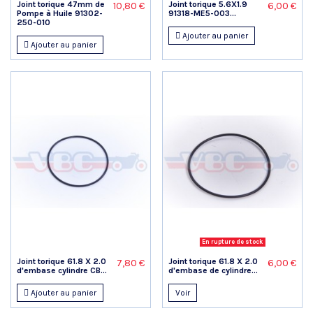
Joint torique 47mm de
Joint torique 5.6X1.9
10,80 €
6,00 €
Pompe à Huile 91302-
91318-ME5-003...
250-010
Ajouter au panier
Ajouter au panier
En rupture de stock
Joint torique 61.8 X 2.0
Joint torique 61.8 X 2.0
7,80 €
6,00 €
d'embase cylindre CB...
d'embase de cylindre...
Ajouter au panier
Voir