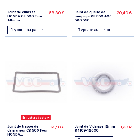
Joint de culasse
Joint de queue de
58,80 €
20,40 €
HONDA CB 500 Four
soupape CB 350 400
Athena...
500 550...
Ajouter au panier
Ajouter au panier
En rupture de stock
Joint de trappe de
Joint de Vidange 12mm
14,40 €
1,20 €
demarreur CB 500 Four
94109-12000
HONDA...