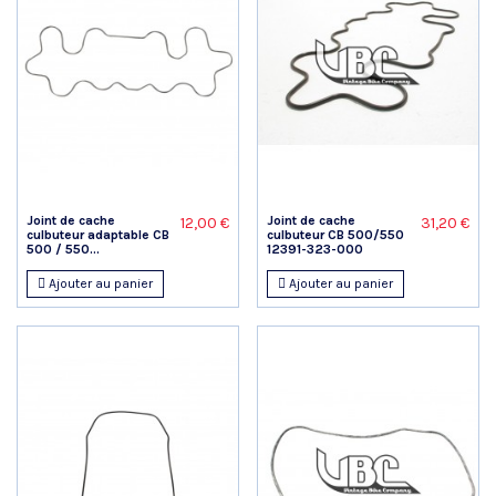
Joint de cache
Joint de cache
12,00 €
31,20 €
culbuteur adaptable CB
culbuteur CB 500/550
500 / 550...
12391-323-000
Ajouter au panier
Ajouter au panier