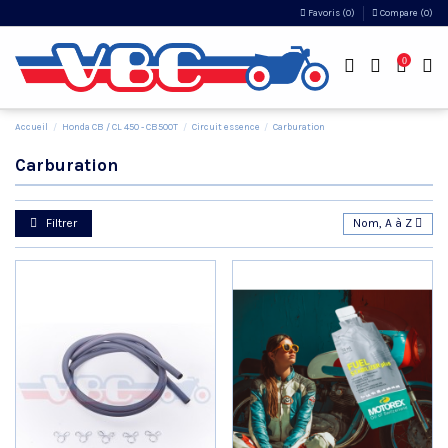
Favoris (
0
)
Compare (
0
)
0
Accueil
Honda CB / CL 450 - CB500T
Circuit essence
Carburation
Carburation
Filtrer
Nom, A à Z