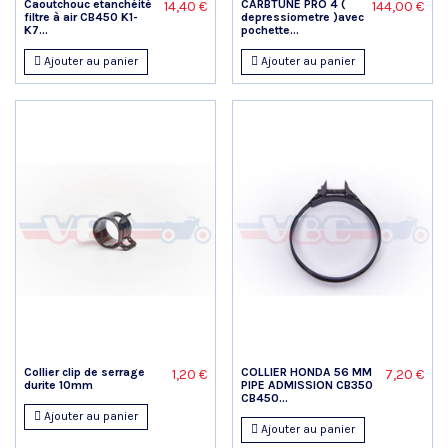
Caoutchouc etanchéité
CARBTUNE PRO 4 (
14,40 €
144,00 €
filtre à air CB450 K1-
depressiometre )avec
K7...
pochette...
Ajouter au panier
Ajouter au panier
Collier clip de serrage
COLLIER HONDA 56 MM
1,20 €
7,20 €
durite 10mm
PIPE ADMISSION CB350
CB450...
Ajouter au panier
Ajouter au panier