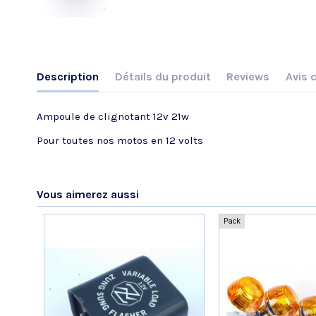
Description
Détails du produit
Reviews
Avis c
Ampoule de clignotant 12v 21w
Pour toutes nos motos en 12 volts
Référence
No reviews
320118
Vous aimerez aussi
Pack
VOIR L'ATTESTATION
Frederic B.