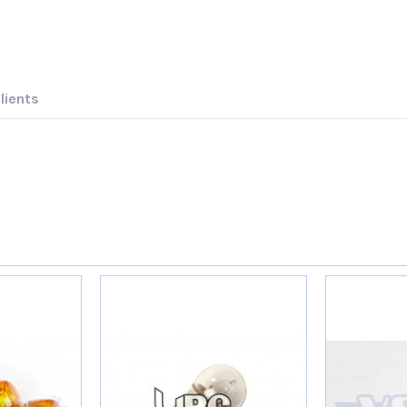
lients
AVIS À PROPOS DU PRODUIT
3
0
0
0
0
1★
2★
3★
4★
5★