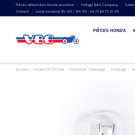
Pièces détachées Honda ancienne
Vintage Bike Company
Carte
Contact
Lundi-vendredi 9h-12h / 14h-17h - tél 01 85 77 01 39
PIÈCES HONDA
Accueil
Honda CB 750 four
Electricité / Allumage
Eclairage
A