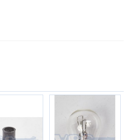
10
/10
Basé sur 3 avis