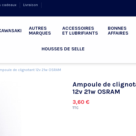
s cadeaux
Livraison
AUTRES
ACCESSOIRES
BONNES
KAWASAKI
MARQUES
ET LUBRIFIANTS
AFFAIRES
HOUSSES DE SELLE
mpoule de clignotant 12v 21w OSRAM
Ampoule de clignot
12v 21w OSRAM
3,60 €
TTC