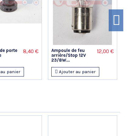
 de porte
Ampoule de feu
Cent
8,40 €
12,00 €
e
arrière/Stop 12V
clig
23/8W...
son 
 au panier
Ajouter au panier
A