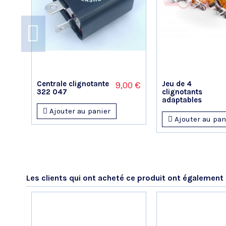
Publié le 27/06/2023 à 16:22
(Date de commande : 09/06/2023)
parfait
André P.
Publié le 05/05/2022 à 13:34
(Date de commande : 10/04/2022)
Produit conforme et rapidité de l'envoi
Centrale clignotante
Jeu de 4
9,00 €
322 047
clignotants
Alexandre G.
adaptables
Publié le 30/10/2021 à 10:22
(Date de commande : 09/10/2021)
Ajouter au panier
RAS.
Ajouter au pan
Les clients qui ont acheté ce produit ont également 