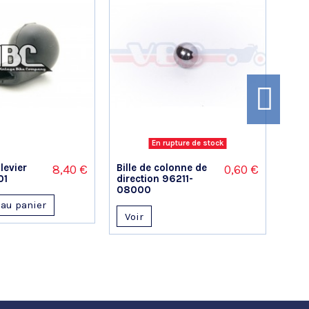
En rupture de stock
levier
Bille de colonne de
Levi
8,40 €
0,60 €
01
direction 96211-
dis
08000
531
 au panier
Voir
A