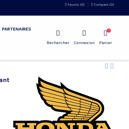
Favoris (
0
)
Compare (
0
)
PARTENAIRES
0
Rechercher
Connexion
Panier
ant