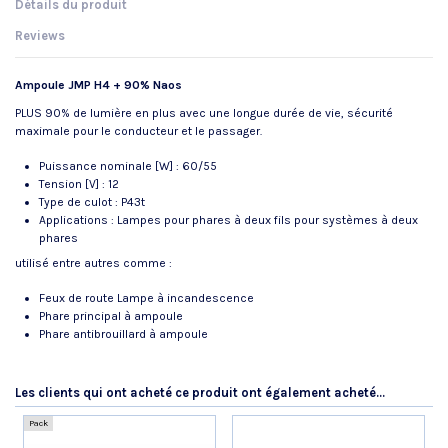
Détails du produit
Reviews
Ampoule JMP H4 + 90% Naos
PLUS 90% de lumière en plus avec une longue durée de vie, sécurité
maximale pour le conducteur et le passager.
Puissance nominale [W] : 60/55
Tension [V] : 12
Type de culot : P43t
Applications : Lampes pour phares à deux fils pour systèmes à deux
phares
utilisé entre autres comme :
Feux de route Lampe à incandescence
Phare principal à ampoule
Phare antibrouillard à ampoule
Référence
No reviews
159.01.47
Les clients qui ont acheté ce produit ont également acheté...
Pack