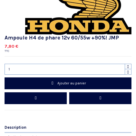
Ampoule H4 de phare 12v 60/55w +90%! JMP
7,80 €
TTC
Ajouter au panier
Description