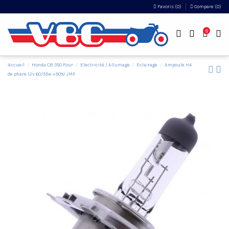
Favoris (
0
)
Compare (
0
)
0
Accueil
Honda CB 350 Four
Electricité / Allumage
Eclairage
Ampoule H4
de phare 12v 60/55w +90%! JMP