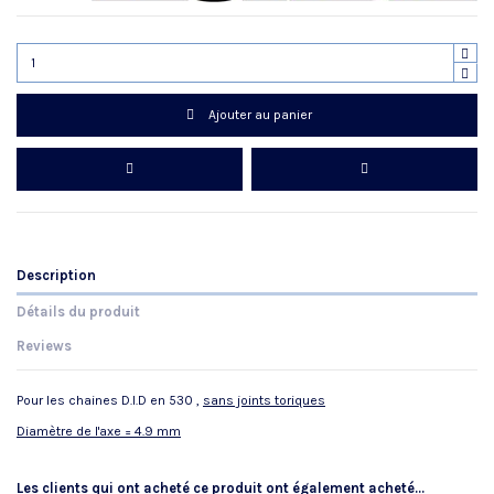
Ajouter au panier
Description
Détails du produit
Reviews
Pour les chaines D.I.D en 530 ,
sans joints toriques
Diamètre de l'axe = 4.9 mm
Référence
No reviews
748.61.29
Les clients qui ont acheté ce produit ont également acheté...