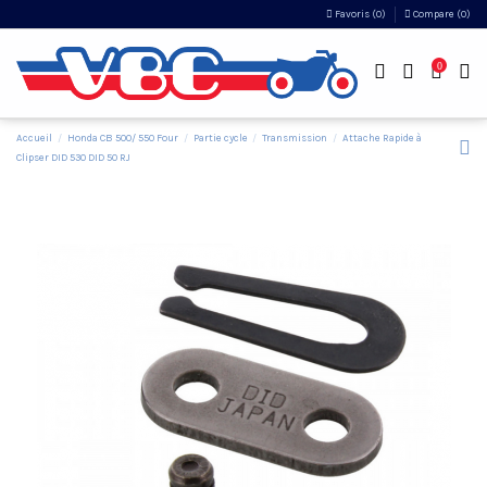
Favoris (
0
)
Compare (
0
)
0
Accueil
Honda CB 500/ 550 Four
Partie cycle
Transmission
Attache Rapide à
Clipser DID 530 DID 50 RJ