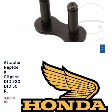
Attache
Rapide
à
Clipser
DID 530
DID 50
RJ
3,60 €
TTC