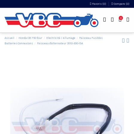
Favoris (
0
)
Compare (
0
)
0
Accueil
Honda CB 750 four
Electricité / Allumage
Faisceau Fusibles
Batteries Connexions
Faisceau d'alternateur 31110-300-154