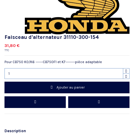
Faisceau d'alternateur 31110-300-154
31,80 €
TTC
Pour CB750 K0/K6 ------CB750F1 et K7--------pièce adaptable
Ajouter au panier
Description