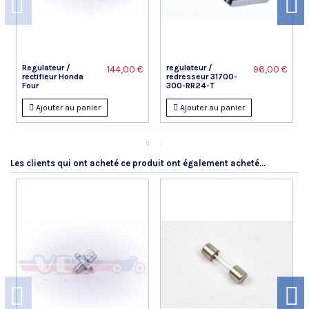
Publié le 11/07/2023 à 22:53
(Date de commande : 19/06/2023)
Produit correspondant intégralement à la pièce d'origine
LUC S.
Regulateur /
regulateur /
144,00 €
96,00 €
rectifieur Honda
redresseur 31700-
Publié le 30/06/2023 à 20:18
(Date de commande : 12/06/2023)
Four
300-RR24-T
Pas encore monté
Ajouter au panier
Ajouter au panier
Jean-Marc G.
Publié le 10/06/2020 à 08:36
(Date de commande : 23/05/2020)
Comme l'original
Les clients qui ont acheté ce produit ont également acheté...
Claude P.
Publié le 29/05/2020 à 17:16
(Date de commande : 13/05/2020)
Idem
Joel J.
Publié le 29/05/2020 à 11:51
(Date de commande : 11/05/2020)
parfait