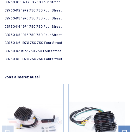
CB750-K1 1971 750 750 Four Street
CB750-K2 1972 750 750 Four Street
CB750-K3 1973 750 750 Four Street
CB750-K4 1974 750 750 Four Street
CB750-K5 1975 750 750 Four Street
CB750-K6 1976 750 750 Four Street
CB750-K7 1977 750 750 Four Street
CB750-K8 1978 750 750 Four Street
Référence
No reviews
31110300154-T
AVIS À PROPOS DU PRODUIT
État
Nouveau produit
Vous aimerez aussi
9.2
/10
VOIR L'ATTESTATION
Basé sur 5 avis
Thierry D.