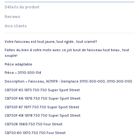
Détails du produit
Reviews
Avis clients
Votre faisceau est tout jaune, tout rigide , tout cramé?
Faites du bien à votre moto avec ce joli bout de faisceau tout beau , tout
souple!
Pièce adaptable
Pièce = 31110-300-154
Description = Faisceau, ALTNTR - (remplace 31110-300-000, 31110-300-010)
CB750F-K5 1975 750 750 Super Sport Street
CB750F-K6 1976 750 750 Super Sport Street
CB750F-K7 1977 750 750 Super Sport Street
CB750F-K8 1978 750 750 Super Sport Street
CB750K 1969 750 750 Four Street
CB750-K0 1970 750 750 Four Street