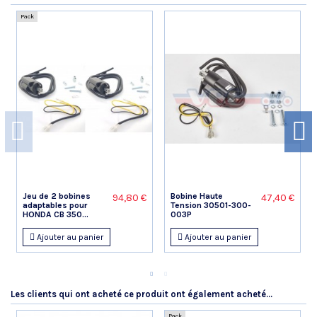
Pack
Jeu de 2 bobines
Bobine Haute
94,80 €
47,40 €
adaptables pour
Tension 30501-300-
HONDA CB 350...
003P
Ajouter au panier
Ajouter au panier
Les clients qui ont acheté ce produit ont également acheté...
Pack