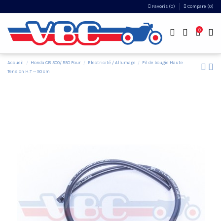
Favoris (
0
)
Compare (
0
)
0
Accueil
Honda CB 500/ 550 Four
Electricité / Allumage
Fil de bougie Haute
Tension H.T -- 50 cm