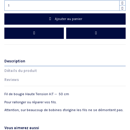
Ajouter au panier
Description
Détails du produit
Reviews
Fil de bougie Haute Tension H.T -- 50 cm
Pour rallonger ou réparer vos fils.
Attention, sur beaucoup de bobines d'origine les fils ne se démontent pas.
Référence
No reviews
FILHT
Vous aimerez aussi