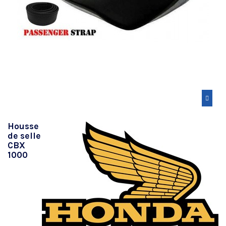
Housse
de selle
CBX
1000