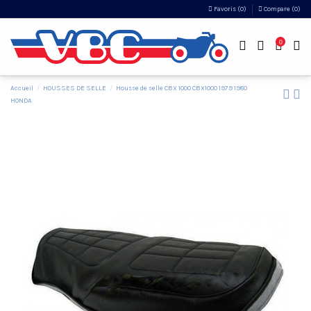
Favoris (
0
)
Compare (
0
)
0
Accueil
HOUSSES DE SELLE
Housse de selle CBX 1000 CBX1000 1979 1980
HONDA