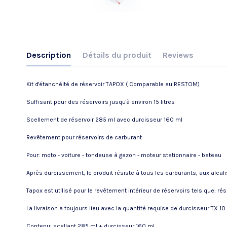
Description
Détails du produit
Reviews
Kit d'étanchéité de réservoir TAPOX ( Comparable au RESTOM)
Suffisant pour des réservoirs jusqu'à environ 15 litres
Scellement de réservoir 285 ml avec durcisseur 160 ml
Revêtement pour réservoirs de carburant
Pour: moto - voiture - tondeuse à gazon - moteur stationnaire - bateau
Après durcissement, le produit résiste à tous les carburants, aux alc
Tapox est utilisé pour le revêtement intérieur de réservoirs tels que: r
La livraison a toujours lieu avec la quantité requise de durcisseur TX 10
Contenu: scellant 285 ml + durcisseur 160 ml