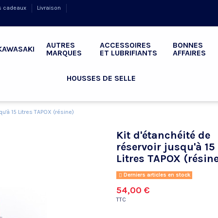
s cadeaux
Livraison
AUTRES
ACCESSOIRES
BONNES
KAWASAKI
MARQUES
ET LUBRIFIANTS
AFFAIRES
HOUSSES DE SELLE
qu'à 15 Litres TAPOX (résine)
Kit d'étanchéité de
réservoir jusqu'à 15
Litres TAPOX (résin
Derniers articles en stock
54,00 €
TTC