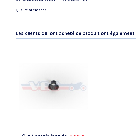
Qualité allemande!
Référence
No reviews
553.11.40
Les clients qui ont acheté ce produit ont également 
Clip / agrafe logo de