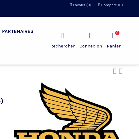
Favoris (
0
)
Compare (
0
)
PARTENAIRES
0
Rechercher
Connexion
Panier
e)