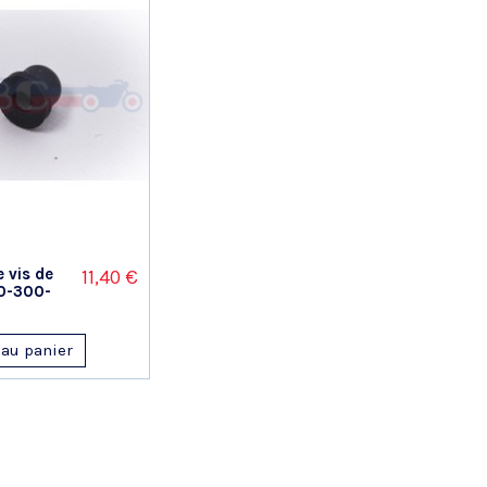
Basé sur 10 avis
 vis de
11,40 €
0-300-
 au panier