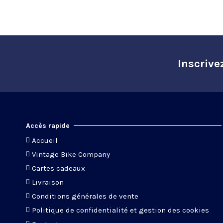
Ras. Se monte bien
Claude D.
Publié le 03/10/2019 à 17:35
(Date de commande : 04/08/2019)
Très bien !
Inscrive
Accès rapide
Accueil
Vintage Bike Company
Cartes cadeaux
Livraison
Conditions générales de vente
Politique de confidentialité et gestion des cookies