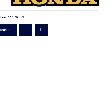
0 Four****360G
 panier