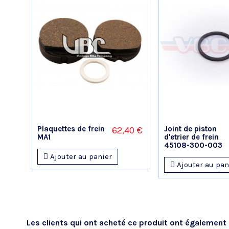
VOIR L'ATTESTATION
Yann P.
Publié le 25/03/2023 à 13:52
(Date de commande : 07/03/2023)
Bon produit. À accompagner de son joint neuf.
Gilles D.
Publié le 01/10/2022 à 18:44
(Date de commande : 04/07/2022)
ok
Plaquettes de frein
Joint de piston
62,40 €
MA1
d'etrier de frein
GERARD L.
45108-300-003
Publié le 19/02/2021 à 18:07
(Date de commande : 04/02/2021)
Ajouter au panier
bonne qualité, conforme à l'origine
Ajouter au pan
JACQUES S.
Publié le 03/12/2020 à 10:43
(Date de commande : 17/11/2020)
EXCELLENT COMPETENCE ET RAPIDITE
Les clients qui ont acheté ce produit ont également 