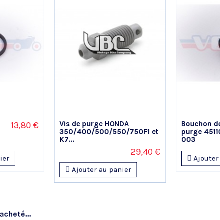
0
0
0
0
1★
2★
3★
4★
5★
Vis de purge HONDA
Bouchon de
13,80 €
350/400/500/550/750F1 et
purge 4511
K7...
003
29,40 €
ier
Ajouter
Ajouter au panier
acheté...