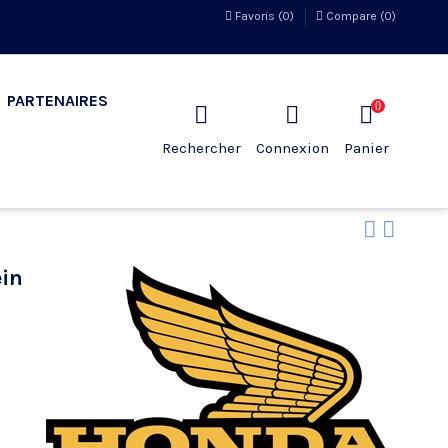
Favoris (
0
)
Compare (
0
)
PARTENAIRES
0
Rechercher
Connexion
Panier
ein