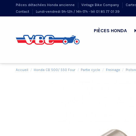
Pièces détachées Honda ancienne
Vintage Bike Company
Carte
Contact
Lundi-vendredi 9h-12h / 14h-17h - tél 01 85 77 01 39
PIÈCES HONDA
Accueil
Honda CB 500/ 550 Four
Partie cycle
Freinage
Piston