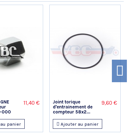
RGNE
Joint torique
Join
11,40 €
9,60 €
eur
d'entrainement de
tro
-000
compteur 58x2...
......
 au panier
Ajouter au panier
A