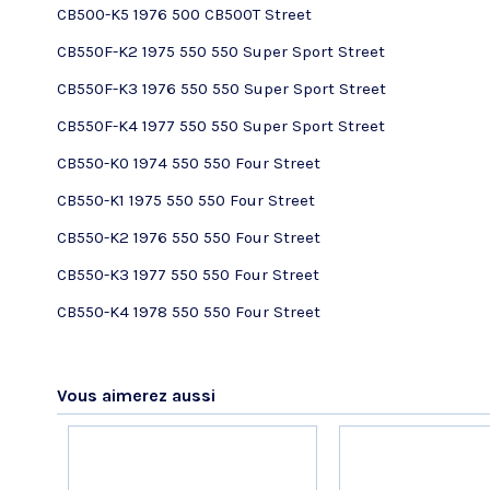
CB500-K5 1976 500 CB500T Street
CB550F-K2 1975 550 550 Super Sport Street
CB550F-K3 1976 550 550 Super Sport Street
CB550F-K4 1977 550 550 Super Sport Street
CB550-K0 1974 550 550 Four Street
CB550-K1 1975 550 550 Four Street
CB550-K2 1976 550 550 Four Street
CB550-K3 1977 550 550 Four Street
CB550-K4 1978 550 550 Four Street
Référence
No reviews
45107323030P
État
Nouveau produit
Vous aimerez aussi