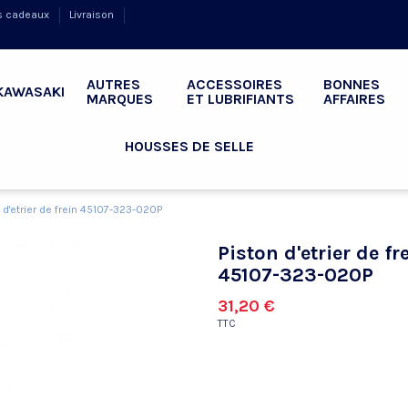
s cadeaux
Livraison
AUTRES
ACCESSOIRES
BONNES
KAWASAKI
MARQUES
ET LUBRIFIANTS
AFFAIRES
HOUSSES DE SELLE
 d'etrier de frein 45107-323-020P
Piston d'etrier de fr
45107-323-020P
31,20 €
TTC