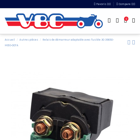
Favoris (
0
)
Compare (
0
)
0
Accueil
Autres pièces
Relais de démarreur adaptable avec fusible 30 35850-
MB0-007A