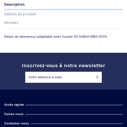
Description
Détails du produit
Reviews
Relais de démarreur adaptable avec fusible 30 35850-MB0-007A
Référence
No reviews
7689120
Inscrivez-vous à notre newsletter
Accès rapide
Suivez-nous
Contactez-nous