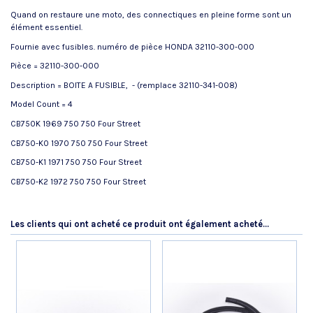
Quand on restaure une moto, des connectiques en pleine forme sont un
élément essentiel.
Fournie avec fusibles. numéro de pièce HONDA 32110-300-000
Pièce = 32110-300-000
Description = BOITE A FUSIBLE, - (remplace 32110-341-008)
Model Count = 4
CB750K 1969 750 750 Four Street
CB750-K0 1970 750 750 Four Street
CB750-K1 1971 750 750 Four Street
CB750-K2 1972 750 750 Four Street
Référence
No reviews
32110300000
AVIS À PROPOS DU PRODUIT
État
Nouveau produit
Les clients qui ont acheté ce produit ont également acheté...
9.6
/10
VOIR L'ATTESTATION
Basé sur 9 avis