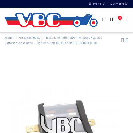
Favoris (
0
)
Compare (
0
)
0
Accueil
Honda CB 750 four
Electricité / Allumage
Faisceau Fusibles
Batteries Connexions
Boîtier fusible K0/K1/K2 ORIGINE 32110-300-000