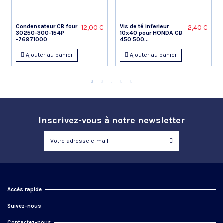
Condensateur CB four
Vis de té inferieur
12,00 €
2,40 €
30250-300-154P
10x40 pour HONDA CB
-76971000
450 500...
Ajouter au panier
Ajouter au panier
Inscrivez-vous à notre newsletter
Accès rapide
Suivez-nous
Contactez-nous