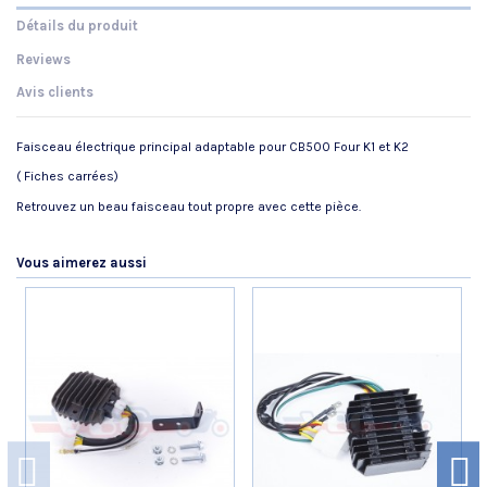
Détails du produit
Reviews
Avis clients
Faisceau électrique principal adaptable pour CB500 Four K1 et K2
( Fiches carrées)
Retrouvez un beau faisceau tout propre avec cette pièce.
Référence
No reviews
32100323040P-T
AVIS À PROPOS DU PRODUIT
État
Nouveau produit
Vous aimerez aussi
8
/10
VOIR L'ATTESTATION
Basé sur 2 avis
Claude P.
Publié le 29/05/2020 à 17:16
(Date de commande : 13/05/2020)