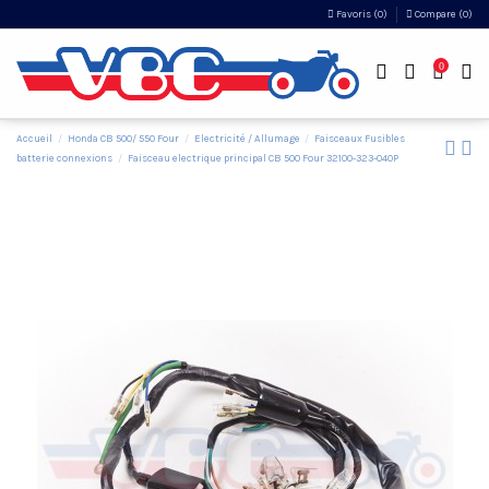
Favoris (
0
)
Compare (
0
)
0
Accueil
Honda CB 500/ 550 Four
Electricité / Allumage
Faisceaux Fusibles
batterie connexions
Faisceau electrique principal CB 500 Four 32100-323-040P