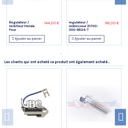
Bien mais de moins bonne qualité que l'origine
Xavier Z.
Regulateur /
regulateur /
144,00 €
96,00 €
rectifieur Honda
redresseur 31700-
Publié le 01/05/2020 à 04:39
(Date de commande : 14/04/2020)
Four
300-RR24-T
Conforme
Ajouter au panier
Ajouter au panier
Les clients qui ont acheté ce produit ont également acheté...