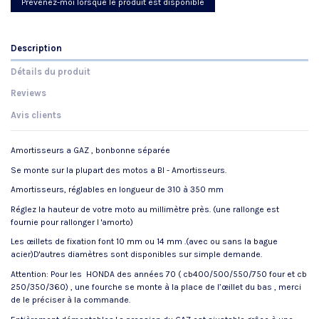
Prévenez-moi lorsque le produit est disponible
Description
Détails du produit
Reviews
Avis clients
Amortisseurs a GAZ , bonbonne séparée
Se monte sur la plupart des motos a BI - Amortisseurs.
Amortisseurs, réglables en longueur de 310 à 350 mm
Réglez la hauteur de votre moto au millimètre près. (une rallonge est
fournie pour rallonger l 'amorto)
Les œillets de fixation font 10 mm ou 14 mm .(avec ou sans la bague
acier)D'autres diamètres sont disponibles sur simple demande.
Attention: Pour les HONDA des années 70 ( cb400/500/550/750 four et cb
250/350/360) , une fourche se monte à la place de l’œillet du bas , merci
de le préciser à la commande.