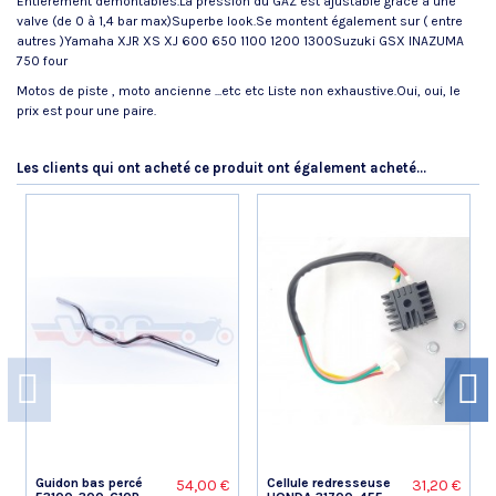
Entièrement démontables.La pression du GAZ est ajustable grâce à une
valve (de 0 à 1,4 bar max)Superbe look.Se montent également sur ( entre
autres )Yamaha XJR XS XJ 600 650 1100 1200 1300Suzuki GSX INAZUMA
750 four
Motos de piste , moto ancienne ...etc etc Liste non exhaustive.Oui, oui, le
prix est pour une paire.
Référence
No reviews
TYPE21VBC
AVIS À PROPOS DU PRODUIT
État
Nouveau produit
Les clients qui ont acheté ce produit ont également acheté...
10
/10
VOIR L'ATTESTATION
Basé sur 1 avis
Johannes R.
Publié le 06/04/2020 à 21:08
(Date de commande : 20/03/2020)
Très bon amortisseurs a gaz . Très beau rendu . Je recommande .
Guidon bas percé
Cellule redresseuse
54,00 €
31,20 €