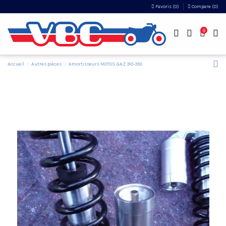
Favoris (
0
)
Compare (
0
)
0
Accueil
Autres pièces
Amortisseurs MOTOS GAZ 310-350